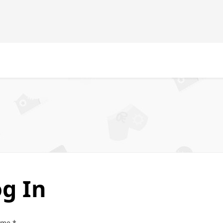
g In
ame
*