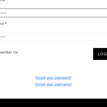
rd
*
member me
LOG
Forgot your password?
Forgot your username?